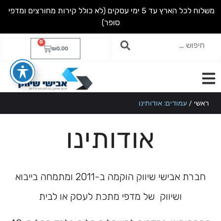
מ
ש
ל
ו
ח
ל
כ
ל
ה
א
ר
ץ
ע
ד
5
י
מ
י
ע
ס
ק
י
ם
(
ל
א
כ
ו
ל
ל
ק
י
ר
ו
ת
מ
ח
ו
ר
צ
י
ם
ו
מ
ד
פ
י
ס
ו
פ
ר
)
0
₪
0.00
ראשי
/
עמודים: אודותינו
אודותינו
חברת אבישי שיווק הוקמה ב-2011 ומתמחה בייבוא
ושיווק של מדפי מתכת לעסק או לבית