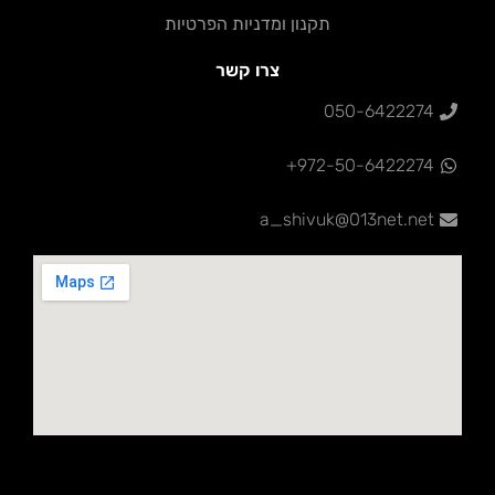
תקנון ומדניות הפרטיות
צרו קשר
050-6422274
972-50-6422274+
a_shivuk@013net.net‏