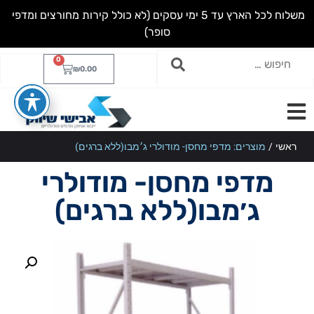
מ
ש
ל
ו
ח
ל
כ
ל
ה
א
ר
ץ
ע
ד
5
י
מ
י
ע
ס
ק
י
ם
(
ל
א
כ
ו
ל
ל
ק
י
ר
ו
ת
מ
ח
ו
ר
צ
י
ם
ו
מ
ד
פ
י
ס
ו
פ
ר
)
0
₪
0.00
ראשי
/
מוצרים: מדפי מחסן- מודולרי ג׳מבו(ללא ברגים)
מדפי מחסן- מודולרי
ג׳מבו(ללא ברגים)