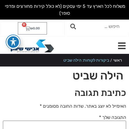
מ
ש
ל
ו
ח
ל
כ
ל
ה
א
ר
ץ
ע
ד
5
י
מ
י
ע
ס
ק
י
ם
(
ל
א
כ
ו
ל
ל
ק
י
ר
ו
ת
מ
ח
ו
ר
צ
י
ם
ו
מ
ד
פ
י
ס
ו
פ
ר
)
0
₪
0.00
ראשי
/
ביקורות לקוחות: הילה שביט
הילה שביט
כתיבת תגובה
האימייל לא יוצג באתר.
שדות החובה מסומנים
*
התגובה שלך
*