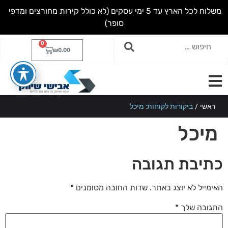
מ
ש
ל
ו
ח
ל
כ
ל
ה
א
ר
ץ
ע
ד
5
י
מ
י
ע
ס
ק
י
ם
(
ל
א
כ
ו
ל
ל
ק
י
ר
ו
ת
מ
ח
ו
ר
צ
י
ם
ו
מ
ד
פ
י
ס
ו
פ
ר
)
0
₪
0.00
ראשי
/
ביקורות לקוחות: מיכל
מיכל
כתיבת תגובה
האימייל לא יוצג באתר.
שדות החובה מסומנים
*
התגובה שלך
*